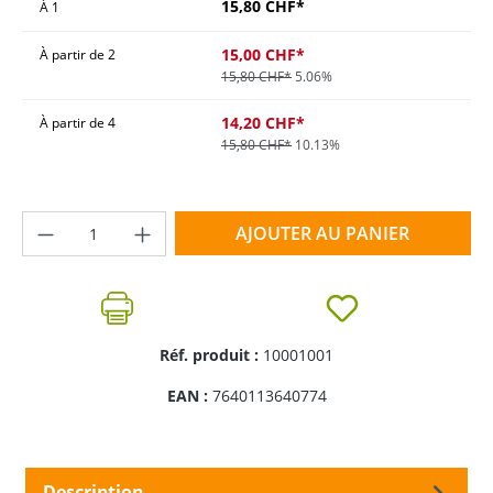
15,80 CHF*
À
1
15,00 CHF*
À partir de
2
15,80 CHF*
5.06%
14,20 CHF*
À partir de
4
15,80 CHF*
10.13%
Quantité de produit : Entrez la quantité 
AJOUTER AU PANIER
Réf. produit :
10001001
EAN :
7640113640774
Description