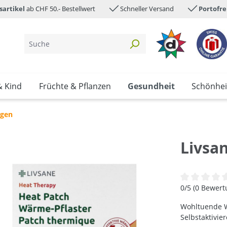
sartikel
ab CHF 50.- Bestellwert
Schneller Versand
Portofre
& Kind
Früchte & Pflanzen
Gesundheit
Schönhei
agen
Livsa
Durchschnittl
0/5 (0 Bewer
Wohltuende W
Selbstaktivie