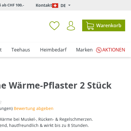
i ab CHF 100.-
Kontakt
DE
Warenkorb
t
Teehaus
Heimbedarf
Marken
AKTIONEN
ne Wärme-Pflaster 2 Stück
iche Bewertung von 0 von 5 Sternen
tungen)
Bewertung abgeben
ärme bei Muskel-, Rücken- & Regelschmerzen.
rend, hautfreundlich & wirkt bis zu 8 Stunden.