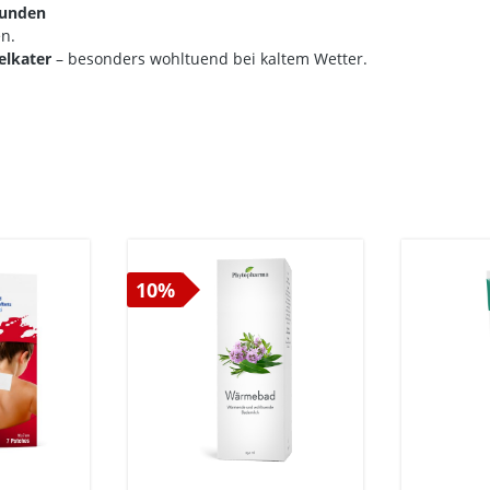
tunden
en.
elkater
– besonders wohltuend bei kaltem Wetter.
10%