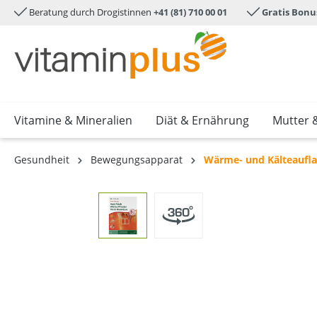
Beratung durch Drogistinnen
+41 (81) 710 00 01
Gratis Bonu
e springen
Zur Hauptnavigation springen
Vitamine & Mineralien
Diät & Ernährung
Mutter 
Gesundheit
Bewegungsapparat
Wärme- und Kälteaufl