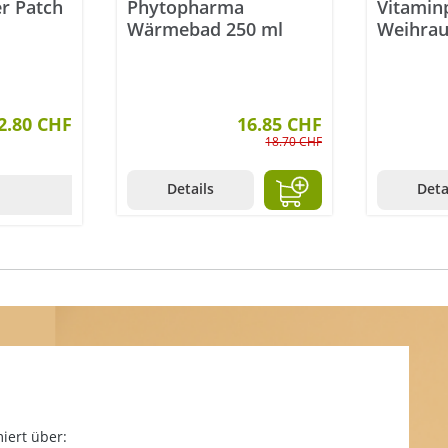
r Patch
Phytopharma
Vitamin
Wärmebad 250 ml
Weihrau
Gel 100
che Bewertung von 5 von 5 Sternen
2.80 CHF
16.85 CHF
18.70 CHF
Details
Deta
iert über: