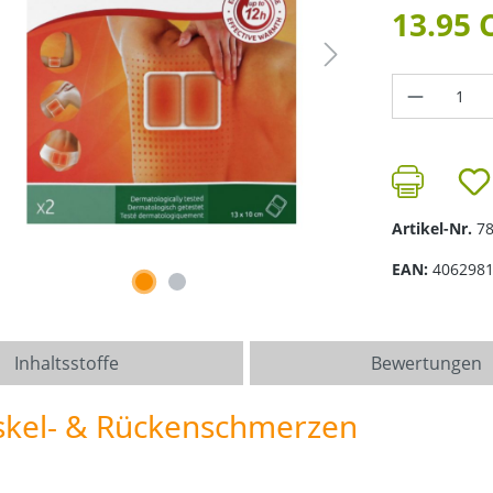
13.95 
Produkt 
Artikel-Nr.
7
EAN:
406298
Inhaltsstoffe
Bewertungen
kel- & Rückenschmerzen