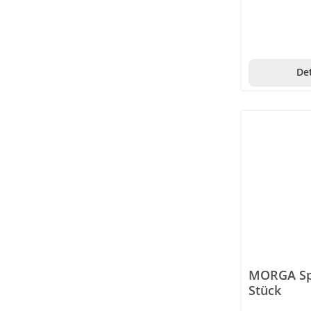
Det
MORGA Spi
Stück