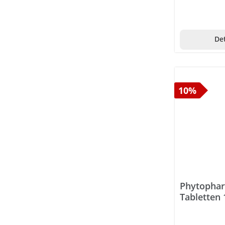
Det
10%
Phytophar
Tabletten 