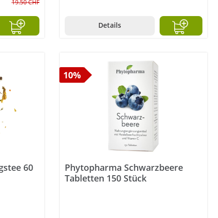
19.50 CHF
Details
10%
gstee 60
Phytopharma Schwarzbeere
Tabletten 150 Stück