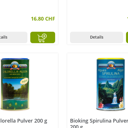
16.80 CHF
ails
Details
lorella Pulver 200 g
Bioking Spirulina Pulve
200 g