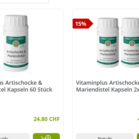
15%
us Artischocke &
Vitaminplus Artischock
el Kapseln 60 Stück
Mariendistel Kapseln 2
24.80 CHF
ails
Details