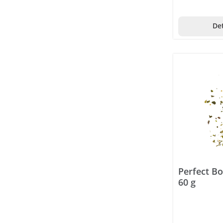
Det
Perfect B
60 g