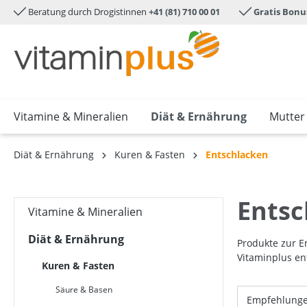
Beratung durch Drogistinnen
+41 (81) 710 00 01
Gratis Bonu
e springen
Zur Hauptnavigation springen
Vitamine & Mineralien
Diät & Ernährung
Mutter
Diät & Ernährung
Kuren & Fasten
Entschlacken
Entsc
Vitamine & Mineralien
Diät & Ernährung
Produkte zur E
Vitaminplus e
Kuren & Fasten
Säure & Basen