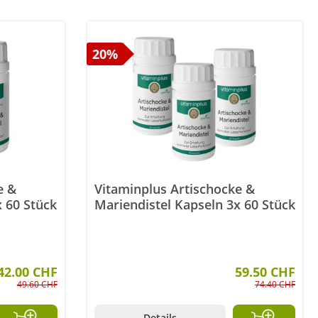
20%
e &
Vitaminplus Artischocke &
x 60 Stück
Mariendistel Kapseln 3x 60 Stück
42.00 CHF
59.50 CHF
49.60 CHF
74.40 CHF
Details