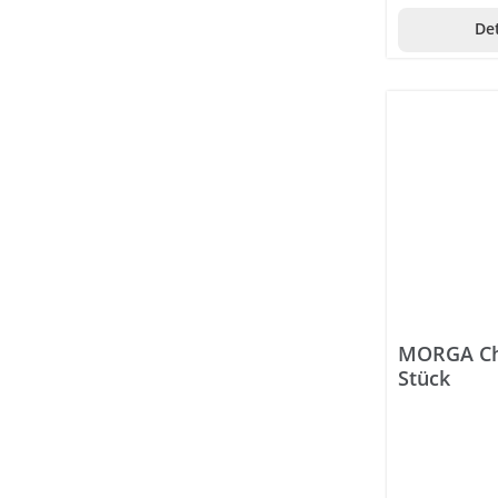
Det
MORGA Chl
Stück