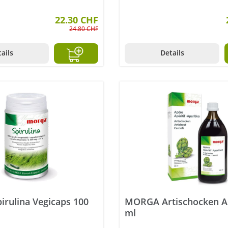
22.30 CHF
24.80 CHF
ails
Details
rulina Vegicaps 100
MORGA Artischocken A
ml