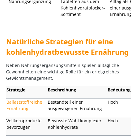
Nahrungsergänzung
Tabletten aus dem
Alltag als Er
Kohlenhydratblocker-
einer ausge
Sortiment
Ernährung
Natürliche Strategien für eine
kohlenhydratbewusste Ernährung
Neben Nahrungsergänzungsmitteln spielen alltägliche
Gewohnheiten eine wichtige Rolle für ein erfolgreiches
Gewichtsmanagement.
Strategie
Beschreibung
Bedeutung
Ballaststoffreiche
Bestandteil einer
Hoch
Ernährung
ausgewogenen Ernährung
Vollkornprodukte
Bewusste Wahl komplexer
Hoch
bevorzugen
Kohlenhydrate