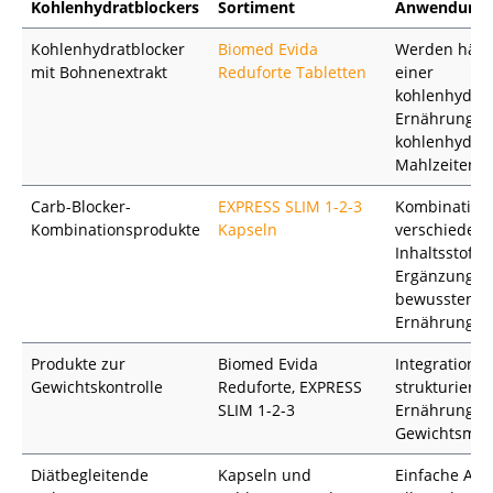
Kohlenhydratblockers
Sortiment
Anwendung
Kohlenhydratblocker
Biomed Evida
Werden häuf
mit Bohnenextrakt
Reduforte Tabletten
einer
kohlenhydra
Ernährung u
kohlenhydrat
Mahlzeiten 
Carb-Blocker-
EXPRESS SLIM 1-2-3
Kombination
Kombinationsprodukte
Kapseln
verschiedene
Inhaltsstoffe
Ergänzung ei
bewussten
Ernährungsw
Produkte zur
Biomed Evida
Integration i
Gewichtskontrolle
Reduforte, EXPRESS
strukturierte
SLIM 1-2-3
Ernährungs-
Gewichtsma
Diätbegleitende
Kapseln und
Einfache An