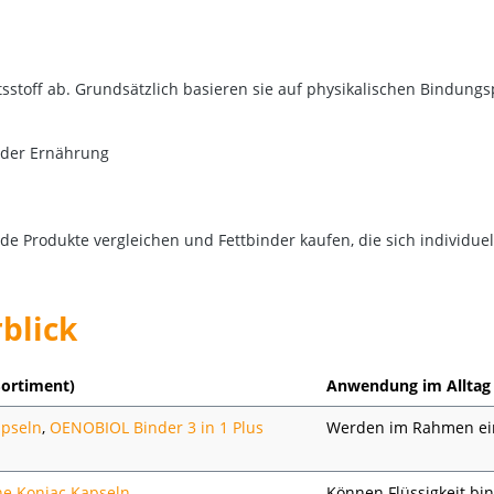
tsstoff ab. Grundsätzlich basieren sie auf physikalischen Bindung
 der Ernährung
de Produkte vergleichen und Fettbinder kaufen,
die sich individue
blick
Sortiment)
Anwendung im Alltag
apseln
,
OENOBIOL Binder 3 in 1 Plus
Werden im Rahmen ein
e Konjac Kapseln
Können Flüssigkeit b