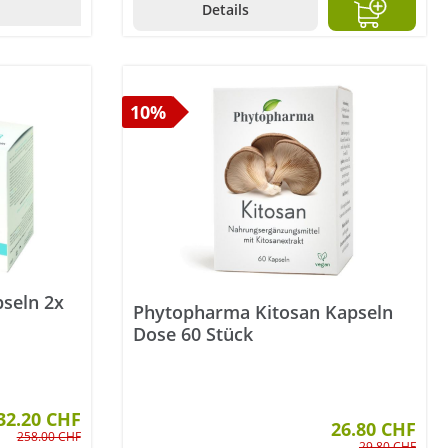
Details
10%
seln 2x
Phytopharma Kitosan Kapseln
Dose 60 Stück
32.20 CHF
26.80 CHF
258.00 CHF
29.80 CHF