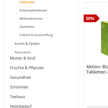
Fettbinder
Kohlenhydratblocker
30%
Mahlzeitenersatz
Quellmittel
Cellulite & Hautstraffung
Kuren & Fasten
Naturkost
Mutter & Kind
Sport & Fitness
Aktion: B
Früchte & Pflanzen
Tabletten 
Gesundheit
Schönheit
Teehaus
Heimbedarf