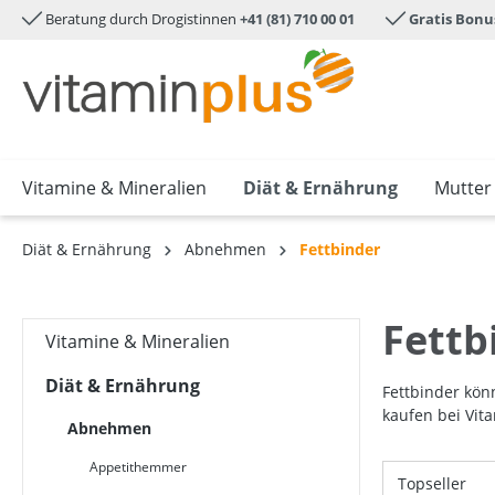
Beratung durch Drogistinnen
+41 (81) 710 00 01
Gratis Bonu
e springen
Zur Hauptnavigation springen
Vitamine & Mineralien
Diät & Ernährung
Mutter
Diät & Ernährung
Abnehmen
Fettbinder
Fettb
Vitamine & Mineralien
Diät & Ernährung
Fettbinder kön
kaufen bei Vit
Abnehmen
Appetithemmer