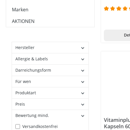
Dehnungsstreifen
Marken
Durchschni
Detox-Entschlacken
AKTIONEN
Eisen- / B12-Mangel
Det
Energie & Vitalität
Fettstoffwechsel
Hersteller
Figur
Allergie & Labels
Finger
Darreichungsform
Frauengesundheit
Für wen
Fruchtbarkeit
Produktart
Füsse
Preis
Gehirn & Gedächtnis
Gehör
Bewertung mind.
Vitaminpl
Gelenke
Kapseln 6
Filter hinzufügen: Versandkostenfrei
Versandkostenfrei