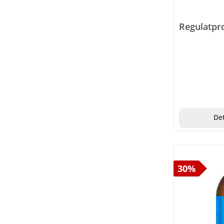
Warzen
Regulatpro
Zähne
Zecken
Zehen
Zöliakie
Bewegungsapparat
Det
Diagnostik
Sanität / Hygiene
Diverses
30%