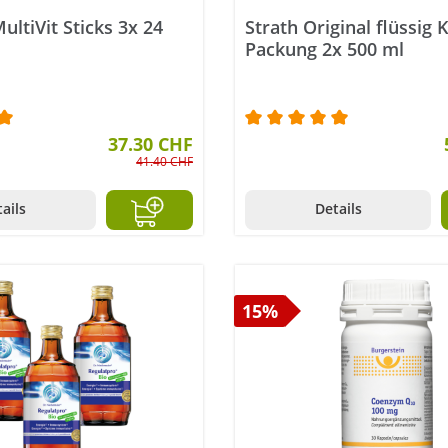
ltiVit Sticks 3x 24
Strath Original flüssig 
Packung 2x 500 ml
ttliche Bewertung von 5 von 5 Sternen
37.30 CHF
Durchschnittliche Bewer
41.40 CHF
ails
Details
15%