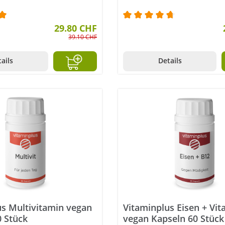
ttliche Bewertung von 5 von 5 Sternen
29.80 CHF
Durchschnittliche Bewer
39.10 CHF
ails
Details
us Multivitamin vegan
Vitaminplus Eisen + Vi
0 Stück
vegan Kapseln 60 Stück