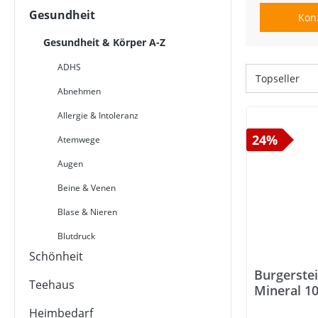
Gesundheit
Kon
Gesundheit & Körper A-Z
ADHS
Abnehmen
Allergie & Intoleranz
24%
Atemwege
Augen
Beine & Venen
Blase & Nieren
Blutdruck
Schönheit
Brainfood
Burgerstei
Teehaus
Cholesterin
Mineral 10
Darm
Heimbedarf