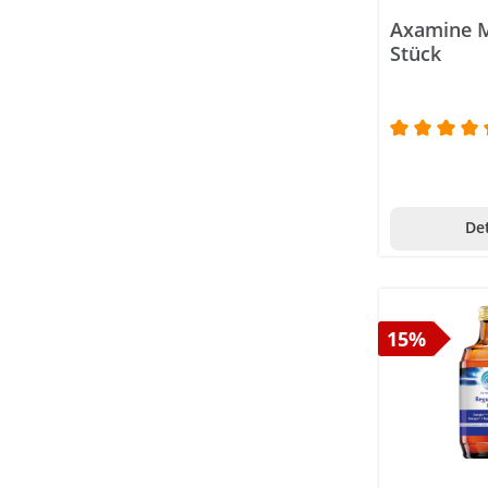
Nerven
Axamine Mu
Nieren
Stück
Ohren
Potenz
Prostata
Durchschni
Psyche
Rücken
Det
Schilddrüse
Schlafstörungen
15%
Sehnen & Bänder
Stoffwechsel
Venen
Verdauung
Verletzungen