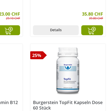
tung von 4.7 von 5 Sternen
23.00 CHF
35.80 CHF
29.10 CHF
39.80 CHF
Details
25%
tamin B12
Burgerstein TopFit Kapseln Dose
60 Stück