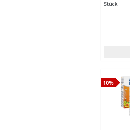
Kreislauf
Stück
Leber & Galle
Liebe & Lust
Lippen
Longevity
Lunge
Lymphe
Magen
Mund & Zähne
10%
Muskeln
Nacken
Nägel
Nase