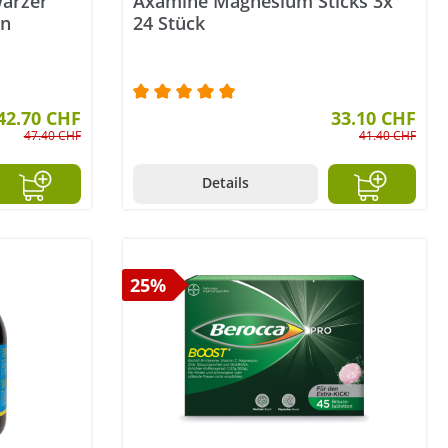
warzer
Axamine Magnesium Sticks 3x
ln
24 Stück
tung von 4 von 5 Sternen
42.70 CHF
Durchschnittliche Bewertung von 5 v
33.10 CHF
47.40 CHF
41.40 CHF
Details
25%