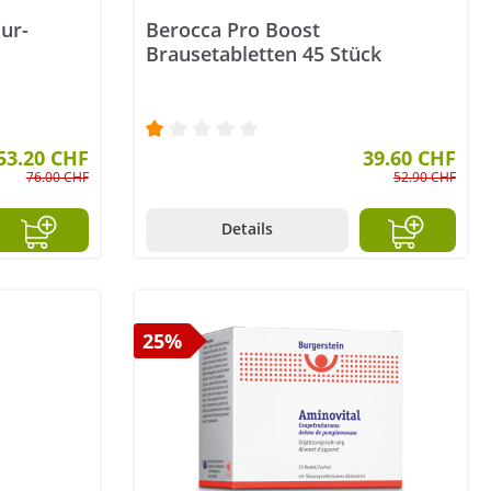
Kur-
Berocca Pro Boost
Brausetabletten 45 Stück
tung von 5 von 5 Sternen
53.20 CHF
Durchschnittliche Bewertung von 1 v
39.60 CHF
76.00 CHF
52.90 CHF
Details
25%