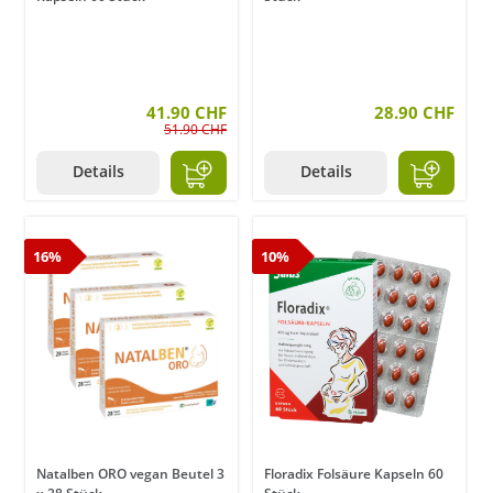
41.90 CHF
28.90 CHF
51.90 CHF
Details
Details
16%
10%
Natalben ORO vegan Beutel 3
Floradix Folsäure Kapseln 60