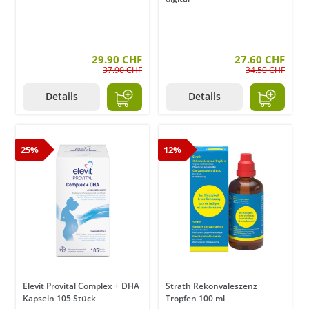
29.90 CHF
27.60 CHF
37.90 CHF
34.50 CHF
Details
Details
25%
12%
Elevit Provital Complex + DHA
Strath Rekonvaleszenz
Kapseln 105 Stück
Tropfen 100 ml