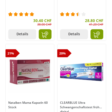
Durchschnittliche Bewertung von 5 von 5 Sternen
30.40 CHF
Durchschnittliche Bewer
28.80 CHF
38.00 CHF
41.20 CHF
Details
Details
21%
20%
Natalben Mama Kapseln 60
CLEARBLUE Ultra
Stück
Schwangerschaftstest früh
digital