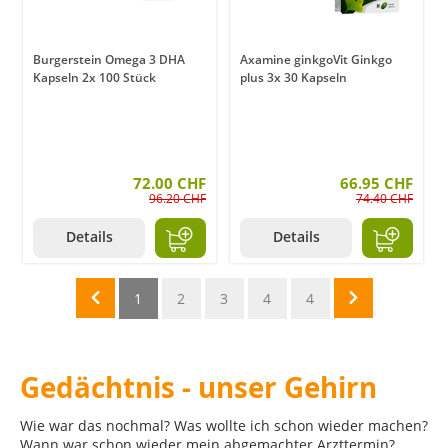
Burgerstein Omega 3 DHA
Axamine ginkgoVit Ginkgo
Kapseln 2x 100 Stück
plus 3x 30 Kapseln
72.00 CHF
66.95 CHF
96.20 CHF
74.40 CHF
Details
Details
1
2
3
4
4
Gedächtnis - unser Gehirn
Wie war das nochmal? Was wollte ich schon wieder machen?
Wann war schon wieder mein abgemachter Arzttermin?