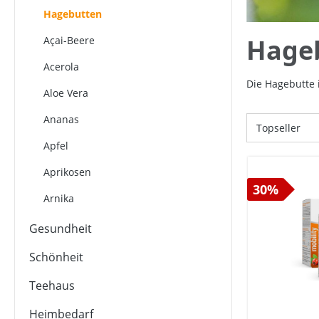
Hagebutten
Hage
Açai-Beere
Acerola
Die Hagebutte i
Aloe Vera
Ananas
Apfel
Aprikosen
30%
Arnika
Aronia
Gesundheit
Artemisia
Schönheit
Artischocke
Teehaus
Ashwagandha
Heimbedarf