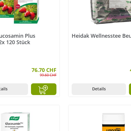
lucosamin Plus
Heidak Wellnesstee Beu
2x 120 Stück
76.70 CHF
99.60 CHF
ails
Details