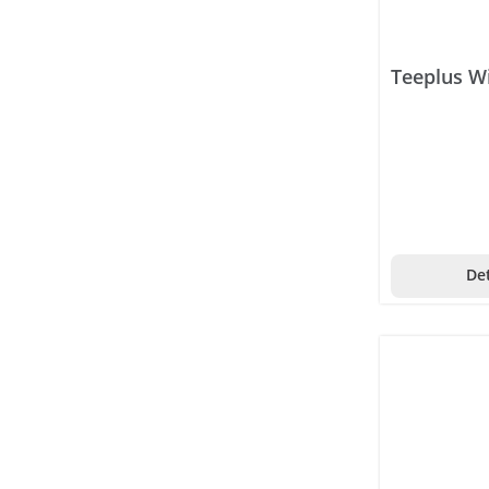
Frauenmantel
Gerstengras
Teeplus W
Ginkgo biloba
Ginseng
Goji Beeren
Granatapfel
Graviola
Det
Guarana
Hamamelis
Hanf
Heidelbeere
Hirse