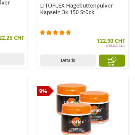
lver
LITOFLEX Hagebuttenpulver
Kapseln 3x 150 Stück
22.25 CHF
Durchschnittliche Bewertung von 5 v
122.90 CHF
135.00 CHF
Details
9%