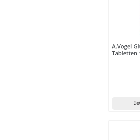
Maca
Maulbeere
Melisse
Moringa
A.Vogel G
Tabletten 
Mönchspfeffer
Nachtkerze
Olive
Papaya
Pelargonium
Det
Preiselbeere
Rhodiola
Sacha Inchi