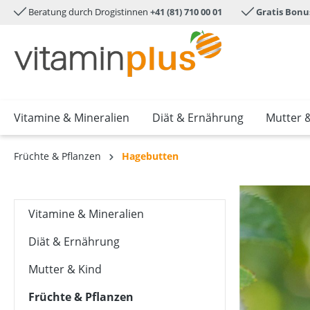
Beratung durch Drogistinnen
+41 (81) 710 00 01
Gratis Bonu
e springen
Zur Hauptnavigation springen
Vitamine & Mineralien
Diät & Ernährung
Mutter 
Früchte & Pflanzen
Hagebutten
Vitamine & Mineralien
Diät & Ernährung
Mutter & Kind
Früchte & Pflanzen