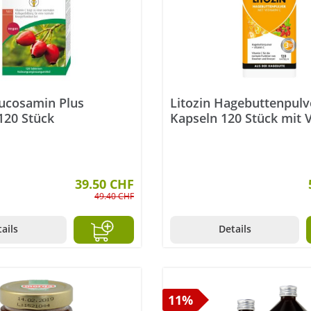
lucosamin Plus
Litozin Hagebuttenpulv
120 Stück
Kapseln 120 Stück mit 
39.50 CHF
49.40 CHF
ails
Details
11%