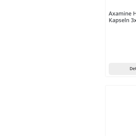
Chia-Samen
Axamine H
Chlorella
Kapseln 3x
Cistus
Cranberry
Dattel
Echinacea
Det
Eibisch
Eukalyptus
Feigenkaktus
Fenchel
Fichtennadel
Flohsamen