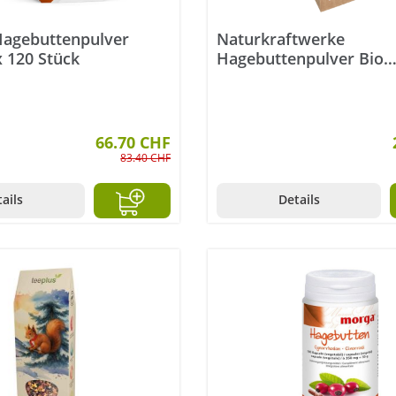
agebuttenpulver
Naturkraftwerke
 120 Stück
Hagebuttenpulver Bio
Nachfüllbeutel 300 g
66.70 CHF
83.40 CHF
ails
Details