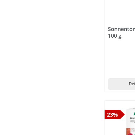
Holunder
Ingwer
Johannisbeere
Sonnentor
Johanniskraut
100 g
Kakao
Kamille
Knoblauch
Kokosnuss
Det
Kürbis
Kurkuma
Oregano
23%
Schafgarbe
Leinsamen