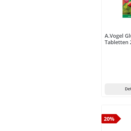
Sägepalme
Pfefferminze
Ringelblume
A.Vogel G
Tabletten 
Mariendistel
Passionsblume
Rosmarin
Rosskastanie
Traubensilberkerze
Det
Matcha
Rotklee
20%
Lavendel
Löwenzahn