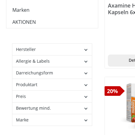
Axamine H
Augentrost (Euphrasia)
Marken
Kapseln 6x
Baldrian
AKTIONEN
Bambus
Bananen
Hersteller
Birke
Det
Bockshornklee
Allergie & Labels
Borretsch
Darreichungsform
Braunhirse
Produktart
20%
Brennnessel
Preis
Brokkoli
Bewertung mind.
Cardiospermum
Marke
Carob