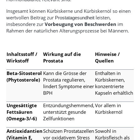
Insgesamt können Kürbiskerne und Kürbiskernöl so einen
wertvollen Beitrag zur
leisten,
Prostatagesundheit
insbesondere zur
Vorbeugung von Beschwerden
im
Rahmen der natürlichen Alterungsprozesse bei Männern.
Inhaltsstoff /
Wirkung auf die
Hinweise /
Wirkstoff
Prostata
Quellen
Beta-Sitosterol
Kann die Grösse der
Enthalten in
(Phytosterole)
Prostata regulieren,
Kürbiskernen,
lindert Symptome einer
konzentrierte
BPH
Kapseln erhältlich
Ungesättigte
Entzündungshemmend,
Vor allem in
Fettsäuren
unterstützt gesunde
Kürbiskernöl
(Omega-3/-6)
Zellfunktionen
Antioxidantien
Schützen Prostatazellen
Sowohl in
(Vitamin E,
vor oxidativem Stress
Kürbisfleisch als