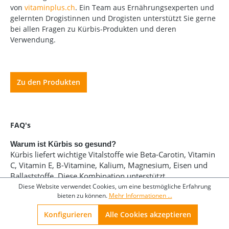
von
vitaminplus.ch
. Ein Team aus Ernährungsexperten und
gelernten Drogistinnen und Drogisten unterstützt Sie gerne
bei allen Fragen zu Kürbis-Produkten und deren
Verwendung.
Zu den Produkten
FAQ's
Warum ist Kürbis so gesund?
Kürbis liefert wichtige Vitalstoffe wie Beta-Carotin, Vitamin
C, Vitamin E, B-Vitamine, Kalium, Magnesium, Eisen und
Ballaststoffe. Diese Kombination unterstützt
Immunsystem, Zellschutz, Herz-Kreislauf-Funktion und
Diese Website verwendet Cookies, um eine bestmögliche Erfahrung
bieten zu können.
Mehr Informationen ...
eine gesunde Verdauung – bei gleichzeitig sehr wenigen
Kalorien.
Konfigurieren
Alle Cookies akzeptieren
Wie wirkt Kürbis auf die Prostata?