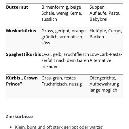
Butternut
Birnenförmig, beige
Suppen,
Schale, wenig Kerne,
Aufläufe, Pasta,
süsslich
Babybrei
Muskatkürbis
Gross, gerippt, orange-
Eintöpfe, Currys,
grünlich, aromatisch-
Backen
süss
Spaghettikürbis
Oval, gelb, Fruchtfleisch
Low-Carb-Pasta-
zerfällt nach dem Garen
Alternative
in Fäden
Kürbis „Crown
Grau-grün, festes
Ofengerichte,
Prince“
Fruchtfleisch, nussig
Aufbewahrung
lange möglich
Zierkürbisse
Klein, bunt und oft stark gerippt oder warzig.