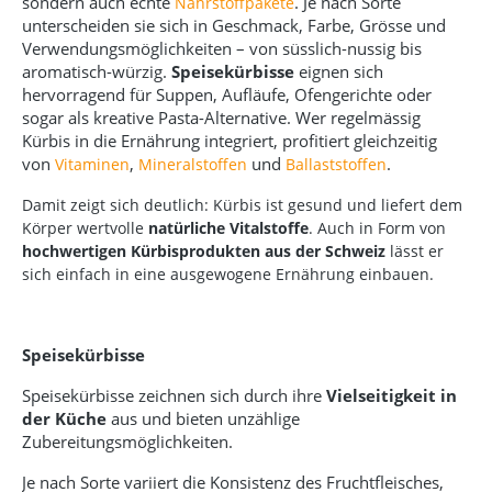
sondern auch echte
. Je nach Sorte
Nährstoffpakete
unterscheiden sie sich in Geschmack, Farbe, Grösse und
Verwendungsmöglichkeiten – von süsslich-nussig bis
aromatisch-würzig.
Speisekürbisse
eignen sich
hervorragend für Suppen, Aufläufe, Ofengerichte oder
sogar als kreative Pasta-Alternative. Wer regelmässig
Kürbis in die Ernährung integriert, profitiert gleichzeitig
von
,
und
.
Vitaminen
Mineralstoffen
Ballaststoffen
Damit zeigt sich deutlich: Kürbis ist gesund
und liefert dem
Körper wertvolle
natürliche Vitalstoffe
. Auch in Form von
hochwertigen Kürbisprodukten aus der Schweiz
lässt er
sich einfach in eine ausgewogene Ernährung einbauen.
Speisekürbisse
Speisekürbisse zeichnen sich durch ihre
Vielseitigkeit in
der Küche
aus und bieten unzählige
Zubereitungsmöglichkeiten.
Je nach Sorte variiert die Konsistenz des Fruchtfleisches,