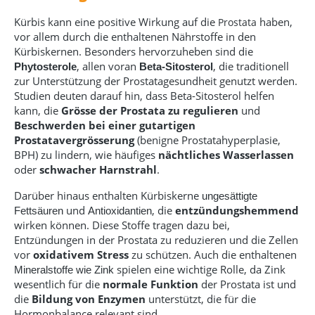
Kürbis kann eine positive Wirkung auf die
haben,
Prostata
vor allem durch die enthaltenen Nährstoffe in den
Kürbiskernen. Besonders hervorzuheben sind die
, allen voran
, die traditionell
Phytosterole
Beta-Sitosterol
zur Unterstützung der Prostatagesundheit genutzt werden.
Studien deuten darauf hin, dass Beta-Sitosterol helfen
kann, die
Grösse der Prostata zu regulieren
und
Beschwerden bei einer gutartigen
Prostatavergrösserung
(benigne Prostatahyperplasie,
BPH) zu lindern, wie häufiges
nächtliches Wasserlassen
oder
schwacher Harnstrahl
.
Darüber hinaus enthalten Kürbiskerne
ungesättigte
und
, die
entzündungshemmend
Fettsäuren
Antioxidantien
wirken können. Diese Stoffe tragen dazu bei,
Entzündungen in der Prostata zu reduzieren und die Zellen
vor
oxidativem Stress
zu schützen. Auch die enthaltenen
spielen eine wichtige Rolle, da Zink
Mineralstoffe wie Zink
wesentlich für die
normale Funktion
der Prostata ist und
die
Bildung von Enzymen
unterstützt, die für die
Hormonbalance relevant sind.