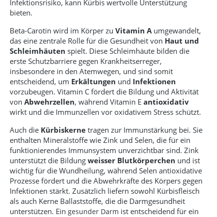
Infektionsrisiko, kann Kürbis wertvolle Unterstützung
bieten.
Beta-Carotin wird im Körper zu
Vitamin A
umgewandelt,
das eine zentrale Rolle für die Gesundheit von
Haut und
Schleimhäuten
spielt. Diese Schleimhäute bilden die
erste Schutzbarriere gegen Krankheitserreger,
insbesondere in den Atemwegen, und sind somit
entscheidend, um
Erkältungen
und
Infektionen
vorzubeugen. Vitamin C fördert die Bildung und Aktivität
von
Abwehrzellen
, während Vitamin E
antioxidativ
wirkt und die Immunzellen vor oxidativem Stress schützt.
Auch die
Kürbiskerne
tragen zur Immunstärkung bei. Sie
enthalten Mineralstoffe wie Zink und Selen, die für ein
funktionierendes Immunsystem unverzichtbar sind. Zink
unterstützt die Bildung
weisser Blutkörperchen
und ist
wichtig für die Wundheilung, während Selen antioxidative
Prozesse fördert und die Abwehrkräfte des Körpers gegen
Infektionen stärkt. Zusätzlich liefern sowohl Kürbisfleisch
als auch Kerne Ballaststoffe, die die Darmgesundheit
unterstützen. Ein
ist entscheidend für ein
gesunder Darm