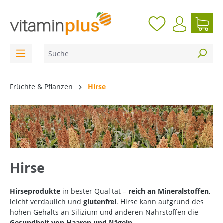
inhalt springen
Früchte & Pflanzen
Hirse
Hirse
Hirseprodukte
in bester Qualität –
reich an Mineralstoffen
,
leicht verdaulich und
glutenfrei
. Hirse kann aufgrund des
hohen Gehalts an Silizium und anderen Nährstoffen die
Gesundheit von Haaren und Nägeln