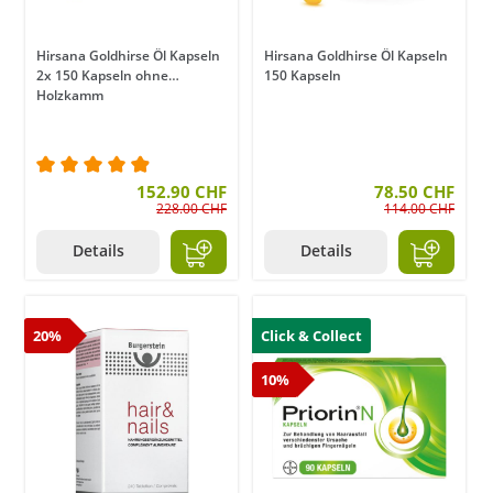
Hirsana Goldhirse Öl Kapseln
Hirsana Goldhirse Öl Kapseln
2x 150 Kapseln ohne
150 Kapseln
Holzkamm
Durchschnittliche Bewertung von 4.9 von 5 Stern
152.90 CHF
78.50 CHF
228.00 CHF
114.00 CHF
Details
Details
20%
Click & Collect
10%