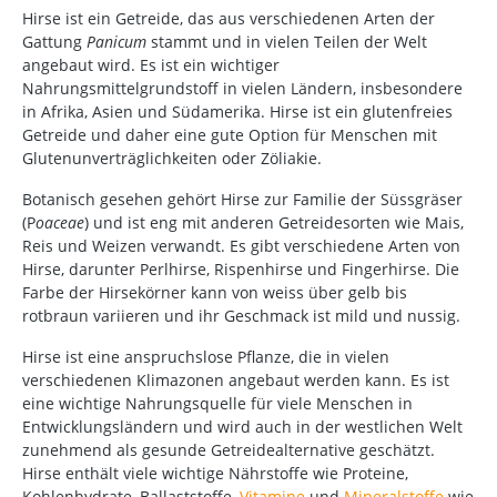
Hirse ist ein Getreide, das aus verschiedenen Arten der
Gattung
Panicum
stammt und in vielen Teilen der Welt
angebaut wird. Es ist ein wichtiger
Nahrungsmittelgrundstoff in vielen Ländern, insbesondere
in Afrika, Asien und Südamerika. Hirse ist ein glutenfreies
Getreide und daher eine gute Option für Menschen mit
Glutenunverträglichkeiten oder Zöliakie.
Botanisch gesehen gehört Hirse zur Familie der Süssgräser
(P
oaceae
) und ist eng mit anderen Getreidesorten wie Mais,
Reis und Weizen verwandt. Es gibt verschiedene Arten von
Hirse, darunter Perlhirse, Rispenhirse und Fingerhirse. Die
Farbe der Hirsekörner kann von weiss über gelb bis
rotbraun variieren und ihr Geschmack ist mild und nussig.
Hirse ist eine anspruchslose Pflanze, die in vielen
verschiedenen Klimazonen angebaut werden kann. Es ist
eine wichtige Nahrungsquelle für viele Menschen in
Entwicklungsländern und wird auch in der westlichen Welt
zunehmend als gesunde Getreidealternative geschätzt.
Hirse enthält viele wichtige Nährstoffe wie Proteine,
Kohlenhydrate, Ballaststoffe,
Vitamine
und
Mineralstoffe
wie