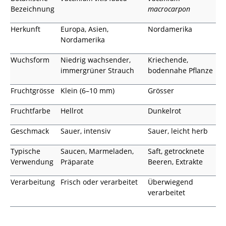
Bezeichnung
macrocarpon
Herkunft
Europa, Asien,
Nordamerika
Nordamerika
Wuchsform
Niedrig wachsender,
Kriechende,
immergrüner Strauch
bodennahe Pflanze
Fruchtgrösse
Klein (6–10 mm)
Grösser
Fruchtfarbe
Hellrot
Dunkelrot
Geschmack
Sauer, intensiv
Sauer, leicht herb
Typische
Saucen, Marmeladen,
Saft, getrocknete
Verwendung
Präparate
Beeren, Extrakte
Verarbeitung
Frisch oder verarbeitet
Überwiegend
verarbeitet