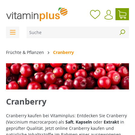
inhalt springen
Früchte & Pflanzen
Cranberry
Cranberry
Cranberry kaufen bei Vitaminplus: Entdecken Sie Cranberry
(Vaccinium macrocarpon) als
Saft
,
Kapseln
oder
Extrakt
in
geprüfter Qualität. Jetzt online Cranberry kaufen und
natürliche Inhaltsstoffe im Rahmen einer ausgewogenen