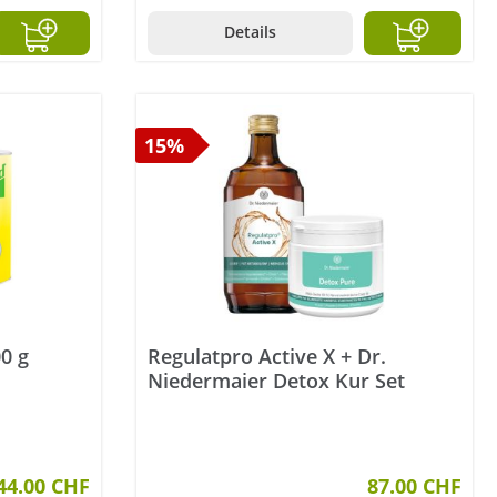
Details
15%
0 g
Regulatpro Active X + Dr.
Niedermaier Detox Kur Set
tung von 5 von 5 Sternen
44.00 CHF
87.00 CHF