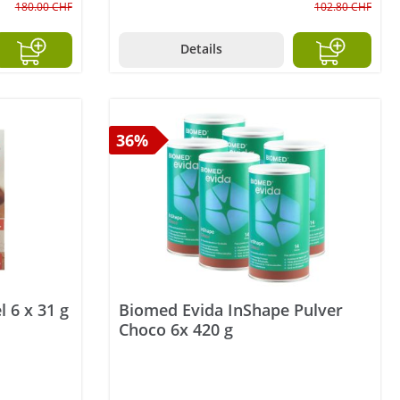
180.00 CHF
102.80 CHF
Details
36%
 6 x 31 g
Biomed Evida InShape Pulver
Choco 6x 420 g