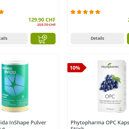
ttliche Bewertung von 5 von 5 Sternen
129.90 CHF
Durchschnittliche Bewer
203.70 CHF
ails
Details
10%
ida InShape Pulver
Phytopharma OPC Kaps
0 g
Stück