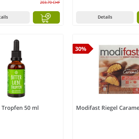
203.70 CHF
ails
Details
30%
e Tropfen 50 ml
Modifast Riegel Caramel