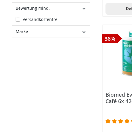
Bewertung mind.
Det
Filter hinzufügen: Versandkostenfrei
Versandkostenfrei
Marke
36%
Biomed Ev
Café 6x 42
Durchschni