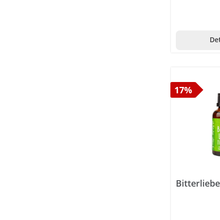
Det
17%
Bitterlieb