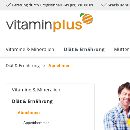
Beratung durch Drogistinnen
+41 (81) 710 00 01
Gratis Bonu
e springen
Zur Hauptnavigation springen
Vitamine & Mineralien
Diät & Ernährung
Mutter
Diät & Ernährung
Abnehmen
Vitamine & Mineralien
Diät & Ernährung
Abnehmen
Appetithemmer