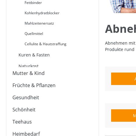
Fettbinder
Kohlenhydratblocker
Mahlzeitenersatz
Abne
Quellmittel
Abnehmen mit 
Cellulite & Hautstraffung
Produkte rund
Kuren & Fasten
Naturkost
Mutter & Kind
Sport & Fitness
Früchte & Pflanzen
Gesundheit
Schönheit
M
Teehaus
Heimbedarf