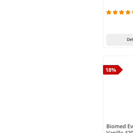
Durchschni
Det
18%
Biomed Ev
Vanille 42