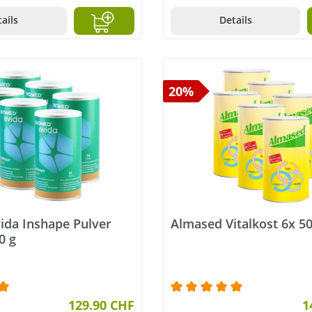
ails
Details
20%
ida Inshape Pulver
Almased Vitalkost 6x 50
0 g
ttliche Bewertung von 5 von 5 Sternen
129.90 CHF
Durchschnittliche Bewer
1