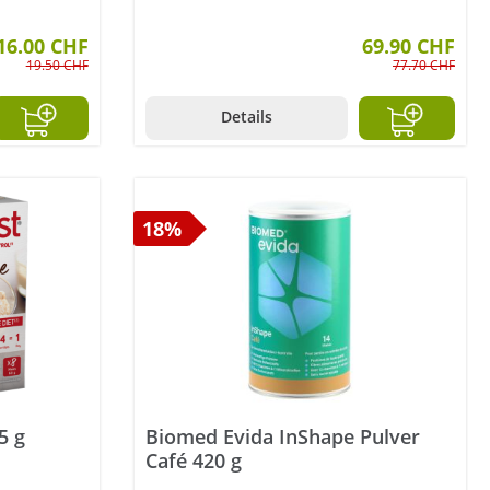
16.00 CHF
69.90 CHF
19.50 CHF
77.70 CHF
Details
18%
5 g
Biomed Evida InShape Pulver
Café 420 g