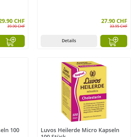
tung von 5 von 5 Sternen
29.90 CHF
27.90 CHF
39.90 CHF
33.95 CHF
Details
eln 100
Luvos Heilerde Micro Kapseln
100 Stück