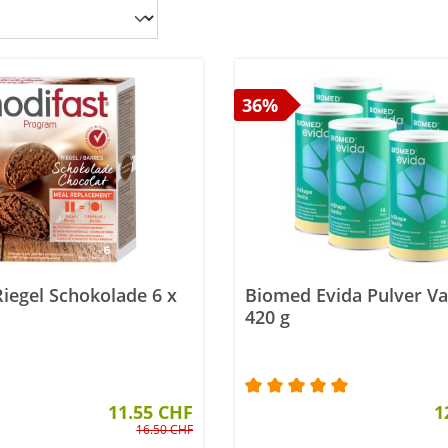
36%
iegel Schokolade 6 x
Biomed Evida Pulver Van
420 g
11.55 CHF
Durchschnittliche Bewer
1
16.50 CHF