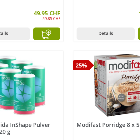
49.95 CHF
59.85 CHF
ails
Details
25%
ida InShape Pulver
Modifast Porridge 8 x 5
20 g