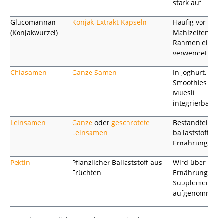
stark auf
Glucomannan
Konjak-Extrakt Kapseln
Häufig vor de
(Konjakwurzel)
Mahlzeiten i
Rahmen einer
verwendet
Chiasamen
Ganze Samen
In Joghurt,
Smoothies od
Müesli
integrierbar
Leinsamen
Ganze
oder
geschrotete
Bestandteil e
Leinsamen
ballaststoffre
Ernährung
Pektin
Pflanzlicher Ballaststoff aus
Wird über die
Früchten
Ernährung od
Supplemente
aufgenomme