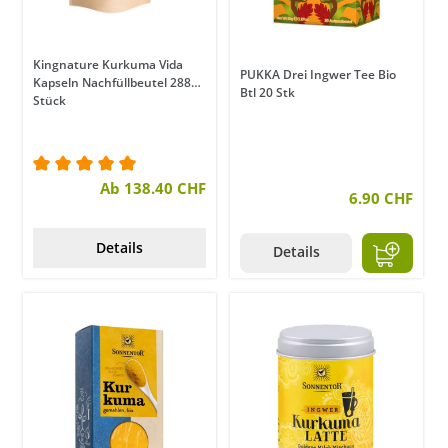
Kingnature Kurkuma Vida
PUKKA Drei Ingwer Tee Bio
Kapseln Nachfüllbeutel 288
Btl 20 Stk
Stück
Durchschnittliche Bewertung von 5 von 5 Sternen
Ab 138.40 CHF
6.90 CHF
Details
Details