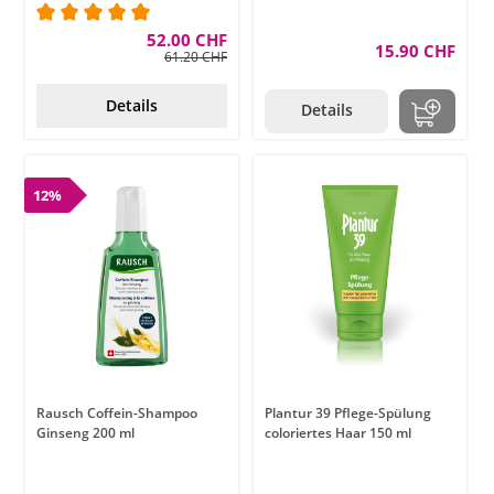
Durchschnittliche Bewertung von 5 von 5 Sternen
52.00 CHF
15.90 CHF
61.20 CHF
Details
Details
12%
Rausch Coffein-Shampoo
Plantur 39 Pflege-Spülung
Ginseng 200 ml
coloriertes Haar 150 ml