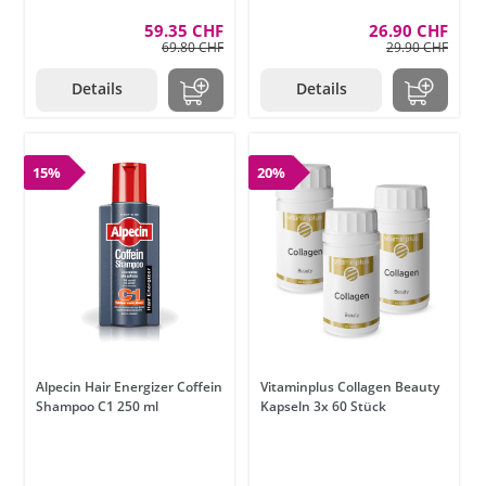
59.35 CHF
26.90 CHF
69.80 CHF
29.90 CHF
Details
Details
15%
20%
Alpecin Hair Energizer Coffein
Vitaminplus Collagen Beauty
Shampoo C1 250 ml
Kapseln 3x 60 Stück