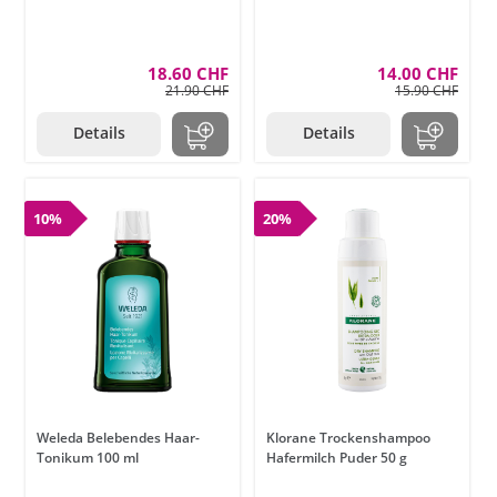
18.60 CHF
14.00 CHF
21.90 CHF
15.90 CHF
Details
Details
10%
20%
Weleda Belebendes Haar-
Klorane Trockenshampoo
Tonikum 100 ml
Hafermilch Puder 50 g