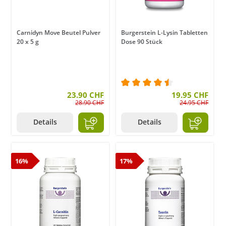
Carnidyn Move Beutel Pulver
Burgerstein L-Lysin Tabletten
20 x 5 g
Dose 90 Stück
23.90 CHF
Durchschnittliche Bewer
19.95 CHF
28.90 CHF
24.95 CHF
Details
Details
16%
17%