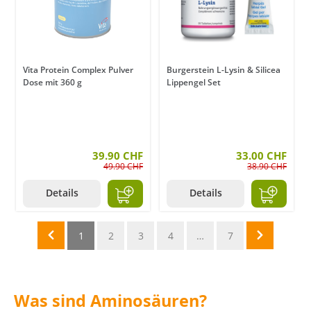
Vita Protein Complex Pulver
Burgerstein L-Lysin & Silicea
Dose mit 360 g
Lippengel Set
39.90 CHF
33.00 CHF
49.90 CHF
38.90 CHF
Details
Details
1
2
3
4
…
7
Was sind Aminosäuren?