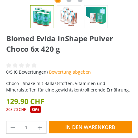
Biomed Evida InShape Pulver
Choco 6x 420 g
Durchschnittliche Bewertung von 0 von 5 Sternen
0/5 (0 Bewertungen)
Bewertung abgeben
Choco - Shake mit Ballaststoffen, Vitaminen und
Mineralstoffen für eine gewichtskontrollierende Ernährung.
129.90 CHF
203.70 CHF
36%
Produkt Anzahl: Gib den gewünschten Wer
IN DEN WARENKORB