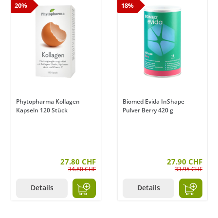
20%
18%
Phytopharma Kollagen
Biomed Evida InShape
Kapseln 120 Stück
Pulver Berry 420 g
27.80 CHF
27.90 CHF
34.80 CHF
33.95 CHF
Details
Details