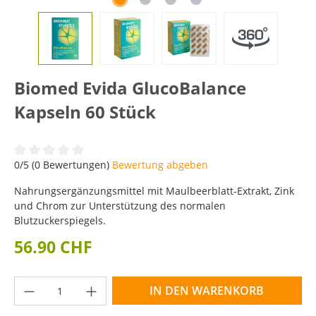
Biomed Evida GlucoBalance
Kapseln 60 Stück
Durchschnittliche Bewertung von 0 von 5 Sternen
0/5 (0 Bewertungen)
Bewertung abgeben
Nahrungsergänzungsmittel mit Maulbeerblatt-Extrakt, Zink
und Chrom zur Unterstützung des normalen
Blutzuckerspiegels.
56.90 CHF
Produkt Anzahl: Gib den gewünschten Wer
IN DEN WARENKORB