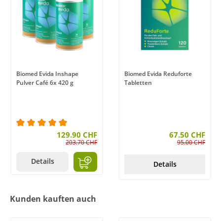
Biomed Evida Inshape
Biomed Evida Reduforte
Pulver Café 6x 420 g
Tabletten
Durchschnittliche Bewertung von 5 von 5 Sternen
129.90 CHF
67.50 CHF
203.70 CHF
95.00 CHF
Details
Details
Kunden kauften auch