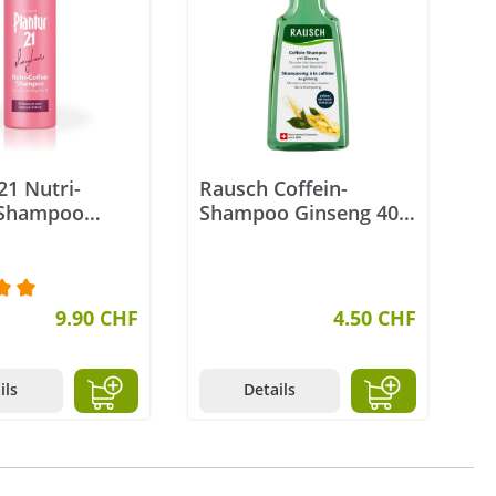
21 Nutri-
Rausch Coffein-
 Shampoo
Shampoo Ginseng 40
are 200 ml
ml
nittliche Bewertung von 5 von 5 Sternen
9.90 CHF
4.50 CHF
ils
Details