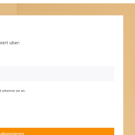
iert über:
erkenne sie an.
 abonnieren