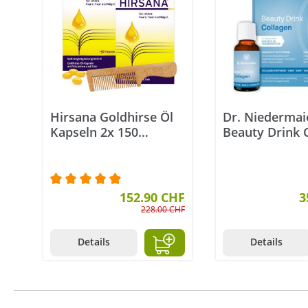
Hirsana Goldhirse Öl
Dr. Niedermai
Kapseln 2x 150
Beauty Drink 
Kapseln mit
7 x 20 ml
Holzkamm
Durchschnittliche Bewertung von 4.9 von 5 
152.90 CHF
3
228.00 CHF
Details
Details