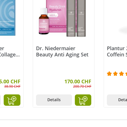
er
Dr. Niedermaier
Plantur 
Collagen
Beauty Anti Aging Set
Coffein
langeha
Sternen
5.00 CHF
170.00 CHF
Durchsch
38.90 CHF
200.70 CHF
Details
Deta