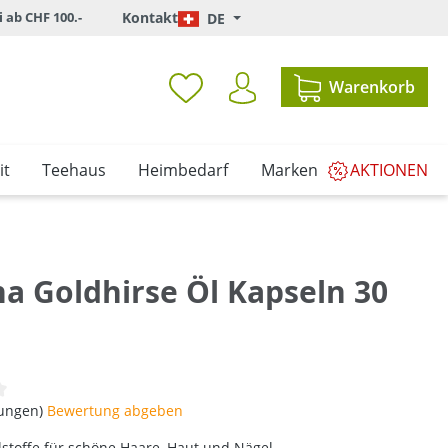
i ab CHF 100.-
Kontakt
DE
Warenkorb
it
Teehaus
Heimbedarf
Marken
AKTIONEN
na Goldhirse Öl Kapseln 30
iche Bewertung von 0 von 5 Sternen
tungen)
Bewertung abgeben
alstoffe für schöne Haare, Haut und Nägel