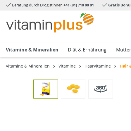
Beratung durch Drogistinnen
+41 (81) 710 00 01
Gratis Bonu
e springen
Zur Hauptnavigation springen
Vitamine & Mineralien
Diät & Ernährung
Mutter
Vitamine & Mineralien
Vitamine
Haarvitamine
Hair 