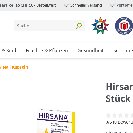
sartikel
ab CHF 50.- Bestellwert
Schneller Versand
Portofre
 & Kind
Früchte & Pflanzen
Gesundheit
Schönhe
& Nail Kapseln
Hirsa
Stück
Durchschnittl
0/5 (0 Bewer
Hirsana - Vit