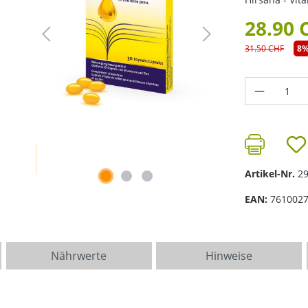
28.90 
31.50 CHF
8
Produkt 
Artikel-Nr.
2
EAN:
761002
Nährwerte
Hinweise