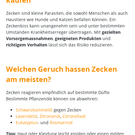
Zecken sind kleine Parasiten, die sowohl Menschen als auch
Haustiere wie Hunde und Katzen befallen können. Ein
Zeckenbiss kann unangenehm sein und unter bestimmten
Umständen Krankheitserreger übertragen. Mit
gezielten
Vorsorgemassnahmen
,
geeigneten Produkten
und
richtigem Verhalten
lässt sich das Risiko reduzieren.
Welchen Geruch hassen Zecken
am meisten?
Zecken reagieren empfindlich auf bestimmte Düfte.
Bestimmte Pflanzenöle können sie abwehren:
Schwarzkümmelöl
gegen Zecken
Lavendelöl
,
Zitronenöl
,
Citronellaöl
Eukalyptus
- und
Rosmarinöl
Tipp:
Haut oder Kleidung leicht einölen oder einen milden