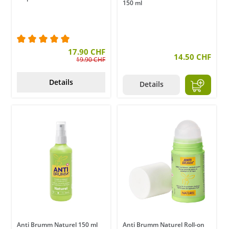
150 ml
Durchschnittliche Bewertung von 5 von 5 Sternen
17.90 CHF
14.50 CHF
19.90 CHF
Details
Details
Anti Brumm Naturel 150 ml
Anti Brumm Naturel Roll-on