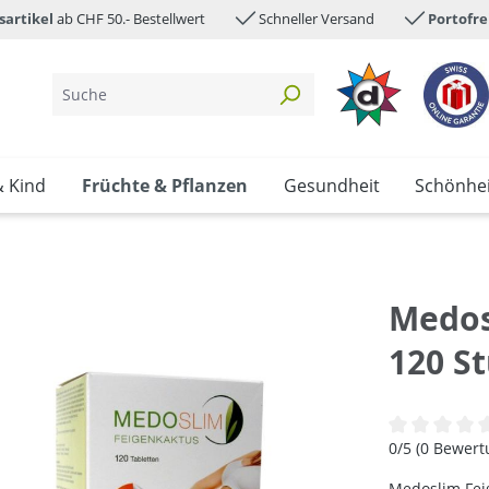
sartikel
ab CHF 50.- Bestellwert
Schneller Versand
Portofre
& Kind
Früchte & Pflanzen
Gesundheit
Schönhei
Medos
120 S
Durchschnittl
0/5 (0 Bewer
Medoslim Feig