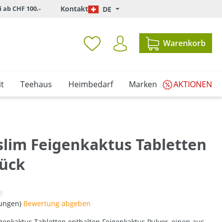
i ab CHF 100.-
Kontakt
DE
Warenkorb
t
Teehaus
Heimbedarf
Marken
AKTIONEN
lim Feigenkaktus Tabletten
tück
iche Bewertung von 0 von 5 Sternen
tungen)
Bewertung abgeben
enkaktus Tabletten enthalten Feigenkaktus Pulver, einen aus