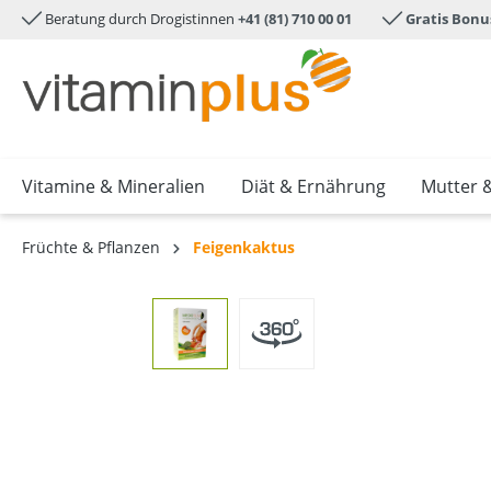
Beratung durch Drogistinnen
+41 (81) 710 00 01
Gratis Bonu
e springen
Zur Hauptnavigation springen
Vitamine & Mineralien
Diät & Ernährung
Mutter 
Früchte & Pflanzen
Feigenkaktus