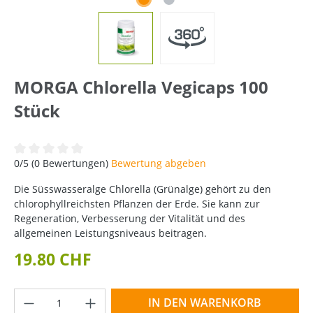
MORGA Chlorella Vegicaps 100
Stück
Durchschnittliche Bewertung von 0 von 5 Sternen
0/5 (0 Bewertungen)
Bewertung abgeben
Die Süsswasseralge Chlorella (Grünalge) gehört zu den
chlorophyllreichsten Pflanzen der Erde. Sie kann zur
Regeneration, Verbesserung der Vitalität und des
allgemeinen Leistungsniveaus beitragen.
19.80 CHF
Produkt Anzahl: Gib den gewünschten Wer
IN DEN WARENKORB