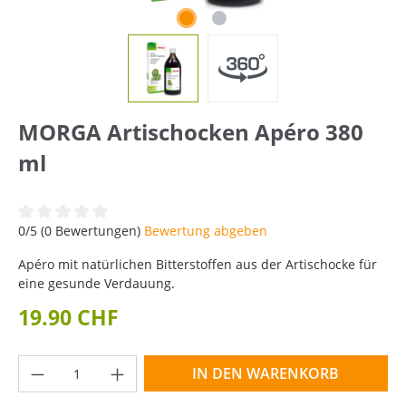
MORGA Artischocken Apéro 380
ml
Durchschnittliche Bewertung von 0 von 5 Sternen
0/5 (0 Bewertungen)
Bewertung abgeben
Apéro mit natürlichen Bitterstoffen aus der Artischocke für
eine gesunde Verdauung.
19.90 CHF
Produkt Anzahl: Gib den gewünschten Wer
IN DEN WARENKORB