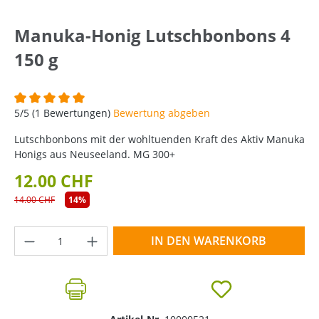
Manuka-Honig Lutschbonbons 4
150 g
Durchschnittliche Bewertung von 5 von 5 Sternen
5/5 (1 Bewertungen)
Bewertung abgeben
Lutschbonbons mit der wohltuenden Kraft des Aktiv Manuka
Honigs aus Neuseeland. MG 300+
12.00 CHF
14.00 CHF
14%
Produkt Anzahl: Gib den gewünschten Wer
IN DEN WARENKORB