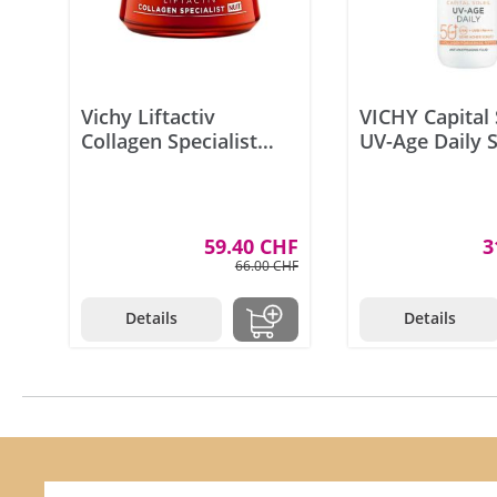
Vichy Liftactiv
VICHY Capital 
Collagen Specialist
UV-Age Daily 
Nacht 50 ml
40 ml
59.40 CHF
3
66.00 CHF
Details
Details