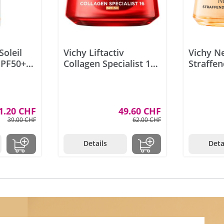
Soleil
Vichy Liftactiv
Vichy N
SPF50+
Collagen Specialist 16
Straffen
Creme LSF 50 50 ml
Pigment
50 ml
1.20 CHF
49.60 CHF
39.00 CHF
62.00 CHF
Details
Deta