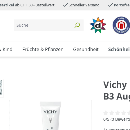
sartikel
ab CHF 50.- Bestellwert
Schneller Versand
Portofre
& Kind
Früchte & Pflanzen
Gesundheit
Schönhei
Vichy 
B3 Au
Durchschnittl
0/5 (0 Bewer
Augencreme g