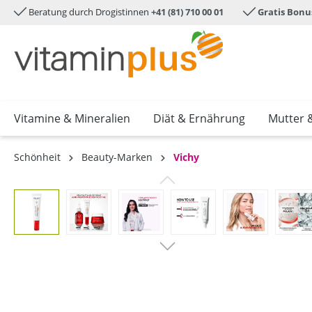
Beratung durch Drogistinnen
+41 (81) 710 00 01
Gratis Bonu
e springen
Zur Hauptnavigation springen
Vitamine & Mineralien
Diät & Ernährung
Mutter 
Schönheit
Beauty-Marken
Vichy