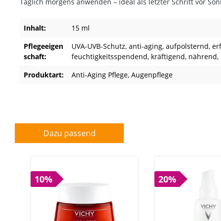
Täglich morgens anwenden – ideal als
letzter Schritt vor S
Inhalt:
15 ml
Pflegeeigen
UVA-UVB-Schutz
, anti-aging
, aufpolsternd
, e
schaft:
feuchtigkeitsspendend
, kräftigend
, nährend
,
Produktart:
Anti-Aging Pflege
, Augenpflege
Dazu passend
10%
20%