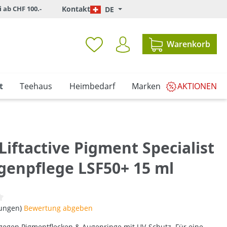
i ab CHF 100.-
Kontakt
DE
Warenkorb
t
Teehaus
Heimbedarf
Marken
AKTIONEN
Liftactive Pigment Specialist
genpflege LSF50+ 15 ml
iche Bewertung von 0 von 5 Sternen
tungen)
Bewertung abgeben
egen Pigmentflecken & Augenringe mit UV-Schutz. Für eine