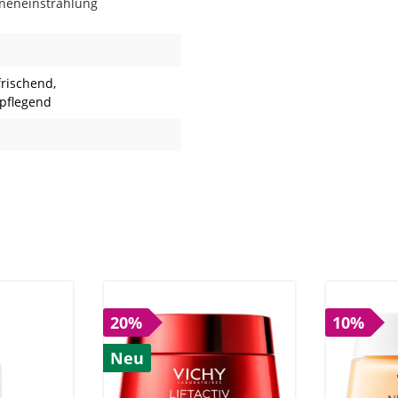
onneneinstrahlung
rfrischend
,
 pflegend
20%
10%
Neu