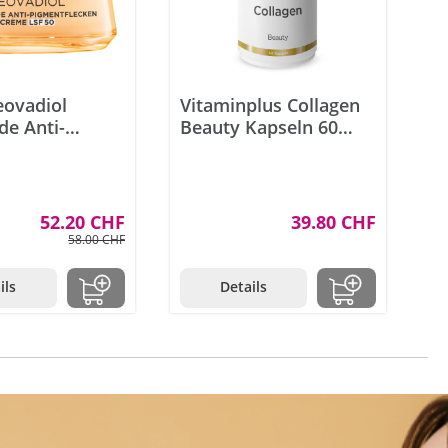
eovadiol
Vitaminplus Collagen
de Anti-
Beauty Kapseln 60
 Creme LSF50
Stück
52.20 CHF
39.80 CHF
58.00 CHF
ils
Details