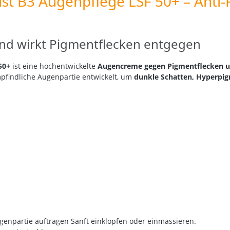
alist B3 Augenpflege LSF 50+ – An
und wirkt Pigmentflecken entgegen
50+
ist eine hochentwickelte
Augencreme gegen Pigmentflecken u
empfindliche Augenpartie entwickelt, um
dunkle Schatten, Hyperpig
r
genpartie auftragen Sanft einklopfen oder einmassieren.