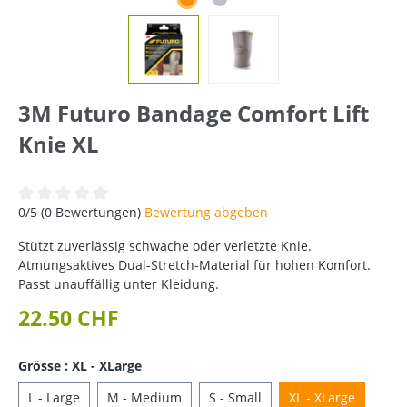
3M Futuro Bandage Comfort Lift
Knie XL
Durchschnittliche Bewertung von 0 von 5 Sternen
0/5 (0 Bewertungen)
Bewertung abgeben
Stützt zuverlässig schwache oder verletzte Knie.
Atmungsaktives Dual-Stretch-Material für hohen Komfort.
Passt unauffällig unter Kleidung.
22.50 CHF
Grösse : XL - XLarge
L - Large
M - Medium
S - Small
XL - XLarge