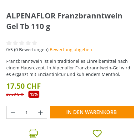
ALPENAFLOR Franzbranntwein
Gel Tb 110 g
Durchschnittliche Bewertung von 0 von 5 Sternen
0/5 (0 Bewertungen)
Bewertung abgeben
Franzbranntwein ist ein traditionelles Einreibemittel nach
einem Hausrezept. In Alpenaflor Franzbranntwein-Gel wird
es ergänzt mit Enziantinktur und kühlendem Menthol.
17.50 CHF
20.50 CHF
15%
Produkt Anzahl: Gib den gewünschten Wer
IN DEN WARENKORB