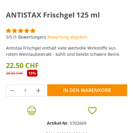
ANTISTAX Frischgel 125 ml
Durchschnittliche Bewertung von 5 von 5 Sternen
5/5 (1 Bewertungen)
Bewertung abgeben
Antistax Frischgel enthält viele wertvolle Wirkstoffe aus
rotem Weinlaubextrakt - kühlt und belebt schwere Beine.
22.50 CHF
26.50 CHF
15%
Produkt Anzahl: Gib den gewünschten Wer
IN DEN WARENKORB
Artikel-Nr.
5702669