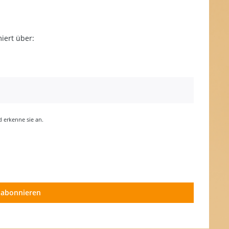
iert über:
erkenne sie an.
 abonnieren