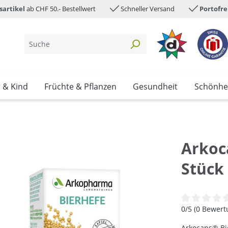
sartikel
ab CHF 50.- Bestellwert
Schneller Versand
Portofre
 & Kind
Früchte & Pflanzen
Gesundheit
Schönhe
Arkoc
Stück
Durchschnittl
0/5 (0 Bewer
Arkocaps® Bie