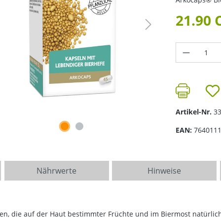
21.90 
Produkt 
Artikel-Nr.
3
EAN:
764011
Nährwerte
Hinweise
zen, die auf der Haut bestimmter Früchte und im Biermost natürli