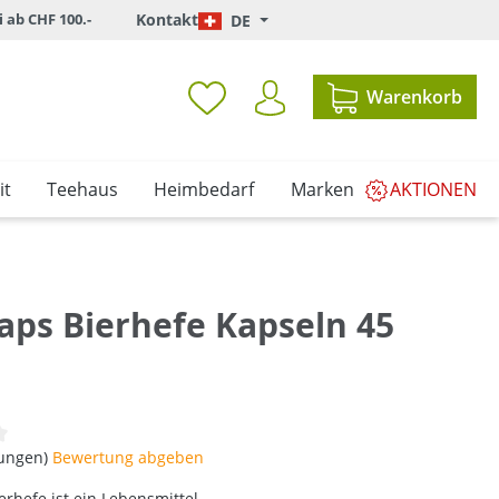
i ab CHF 100.-
Kontakt
DE
Warenkorb
it
Teehaus
Heimbedarf
Marken
AKTIONEN
aps Bierhefe Kapseln 45
iche Bewertung von 0 von 5 Sternen
tungen)
Bewertung abgeben
rhefe ist ein Lebensmittel.