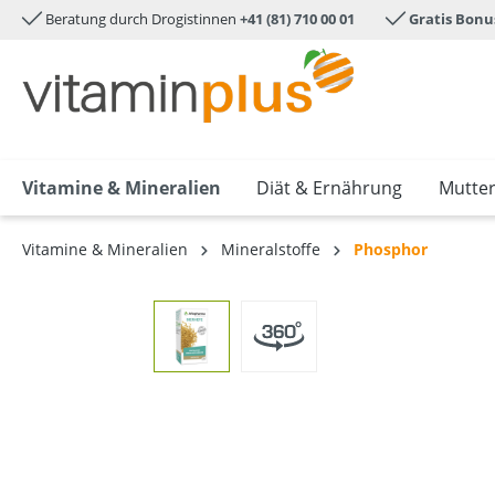
Beratung durch Drogistinnen
+41 (81) 710 00 01
Gratis Bonu
e springen
Zur Hauptnavigation springen
Vitamine & Mineralien
Diät & Ernährung
Mutter
Vitamine & Mineralien
Mineralstoffe
Phosphor