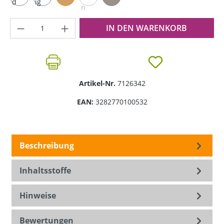
d
ig
n
Produkt Anzahl: Gib den gewünschten Wer
IN DEN WARENKORB
Artikel-Nr.
7126342
EAN:
3282770100532
Beschreibung
Inhaltsstoffe
Hinweise
Bewertungen