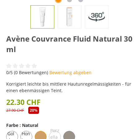
Avène Couvrance Fluid Natural 30
ml
Durchschnittliche Bewertung von 0 von 5 Sternen
0/5 (0 Bewertungen)
Bewertung abgeben
Korrigiert leichte bis mittlere Hautunregelmässigkeiten - für
einen ebenmässigen Teint.
22.30 CHF
27.90 CHF
20%
Farbe : Natural
Porz
Gol
Hon
ella