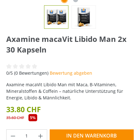
Axamine macaVit Libido Man 2x
30 Kapseln
Durchschnittliche Bewertung von 0 von 5 Sternen
0/5 (0 Bewertungen)
Bewertung abgeben
Axamine macaVit Libido Man mit Maca, B-Vitaminen,
Mineralstoffen & Coffein – natürliche Unterstützung für
Energie, Libido & Männlichkeit.
33.80 CHF
35.60 CHF
5%
Produkt Anzahl: Gib den gewünschten Wer
IN DEN WARENKORB