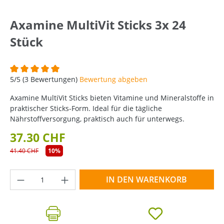
Axamine MultiVit Sticks 3x 24
Stück
Durchschnittliche Bewertung von 5 von 5 Sternen
5/5 (3 Bewertungen)
Bewertung abgeben
Axamine MultiVit Sticks bieten Vitamine und Mineralstoffe in
praktischer Sticks-Form. Ideal für die tägliche
Nährstoffversorgung, praktisch auch für unterwegs.
37.30 CHF
41.40 CHF
10%
Produkt Anzahl: Gib den gewünschten Wer
IN DEN WARENKORB