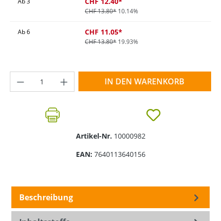
CHF 12.40*
Ab
3
CHF 13.80*
10.14%
CHF 11.05*
Ab
6
CHF 13.80*
19.93%
Produkt Anzahl: Gib den gewünschten Wer
IN DEN WARENKORB
Artikel-Nr.
10000982
EAN:
7640113640156
Beschreibung