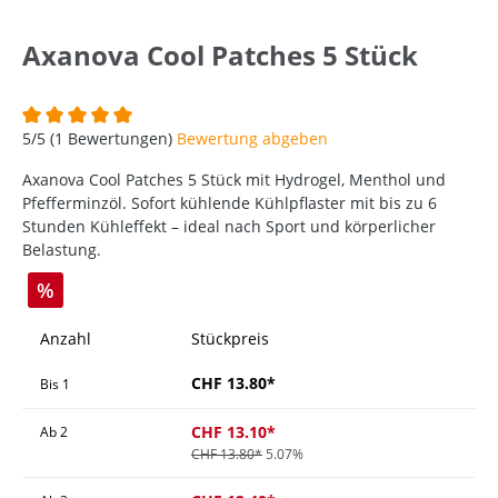
Axanova Cool Patches 5 Stück
Durchschnittliche Bewertung von 5 von 5 Sternen
5/5 (1 Bewertungen)
Bewertung abgeben
Axanova Cool Patches 5 Stück mit Hydrogel, Menthol und
Pfefferminzöl. Sofort kühlende Kühlpflaster mit bis zu 6
Stunden Kühleffekt – ideal nach Sport und körperlicher
Belastung.
%
Anzahl
Stückpreis
CHF 13.80*
Bis
1
CHF 13.10*
Ab
2
CHF 13.80*
5.07%