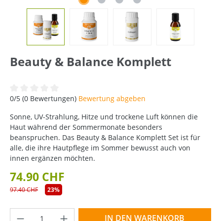
Beauty & Balance Komplett
Durchschnittliche Bewertung von 0 von 5 Sternen
0/5 (0 Bewertungen)
Bewertung abgeben
Sonne, UV-Strahlung, Hitze und trockene Luft können die
Haut während der Sommermonate besonders
beanspruchen. Das Beauty & Balance Komplett Set ist für
alle, die ihre Hautpflege im Sommer bewusst auch von
innen ergänzen möchten.
74.90 CHF
97.40 CHF
23%
Produkt Anzahl: Gib den gewünschten Wer
IN DEN WARENKORB