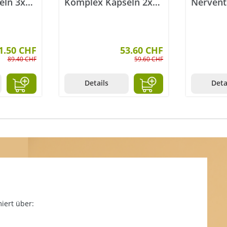
eln 3x
Komplex Kapseln 2x
Nervent
60 Stück
1.50 CHF
53.60 CHF
89.40 CHF
59.60 CHF
Details
Deta
iert über: