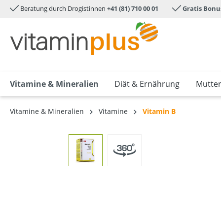
Beratung durch Drogistinnen
+41 (81) 710 00 01
Gratis Bonu
e springen
Zur Hauptnavigation springen
Vitamine & Mineralien
Diät & Ernährung
Mutter
Vitamine & Mineralien
Vitamine
Vitamin B