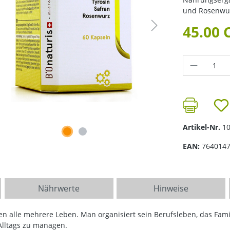
und Rosenwurz
45.00 
Produkt 
Artikel-Nr.
1
EAN:
764014
Nährwerte
Hinweise
 alle mehrere Leben. Man organisiert sein Berufsleben, das Famili
Alltags zu managen.