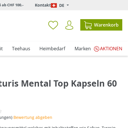
i ab CHF 100.-
Kontakt
DE
Warenkorb
it
Teehaus
Heimbedarf
Marken
AKTIONEN
turis Mental Top Kapseln 60
iche Bewertung von 0 von 5 Sternen
tungen)
Bewertung abgeben
zungsmittel welches mit Inhaltsstoffen wie Safran, Tyrosin