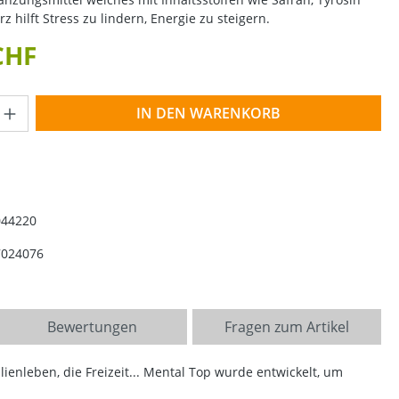
 hilft Stress zu lindern, Energie zu steigern.
CHF
Anzahl: Gib den gewünschten Wert ein o
IN DEN WARENKORB
044220
7024076
Bewertungen
Fragen zum Artikel
enleben, die Freizeit... Mental Top wurde entwickelt, um