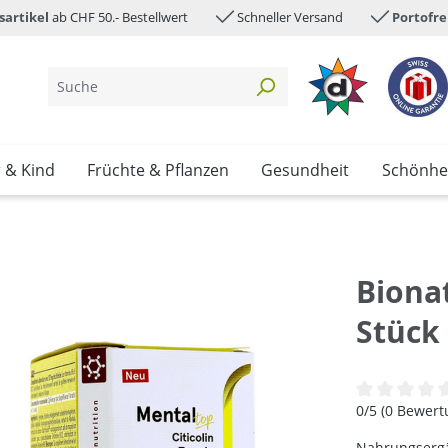
sartikel
ab CHF 50.- Bestellwert
Schneller Versand
Portofre
 & Kind
Früchte & Pflanzen
Gesundheit
Schönhe
Biona
Stück
Durchschnittl
0/5 (0 Bewer
Nahrungsergän