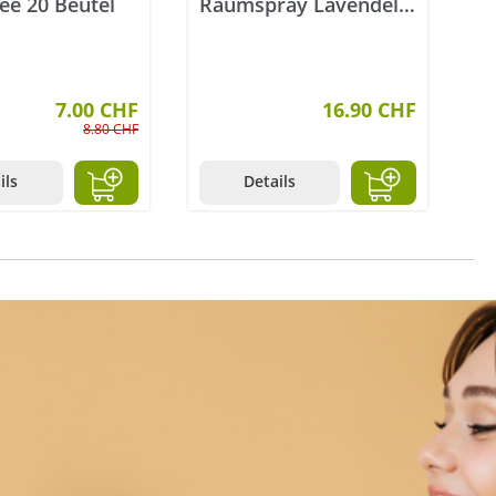
ee 20 Beutel
Raumspray Lavendel
A
schlaf schön 75 ml
B
7.00 CHF
16.90 CHF
8.80 CHF
ils
Details