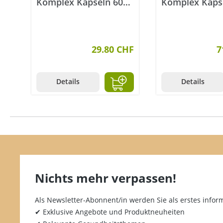
io
Komplex Kapseln 60
Komplex Kaps
Stück
60 Stück
HF
29.80 CHF
7
Details
Details
Nichts mehr verpassen!
Als Newsletter-Abonnent/in werden Sie als erstes inform
✔ Exklusive Angebote und Produktneuheiten