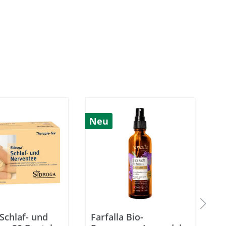
Neu
Schlaf- und
Farfalla Bio-
S