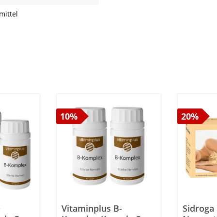
ittel
10%
20%
-
Vitaminplus B-
Sidroga 