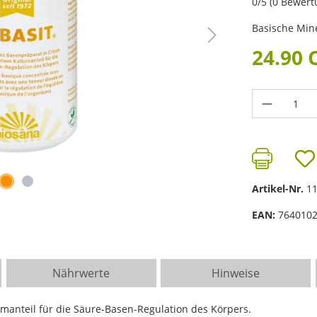
Durchschnittl
0/5 (0 Bewer
Basische Min
24.90 
Produkt 
Artikel-Nr.
1
EAN:
764010
Nährwerte
Hinweise
umanteil für die Säure-Basen-Regulation des Körpers.