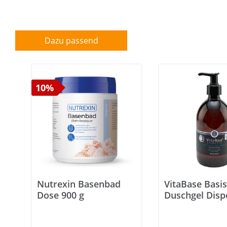
Dazu passend
10%
Nutrexin Basenbad
VitaBase Basi
Dose 900 g
Duschgel Disp
250 ml