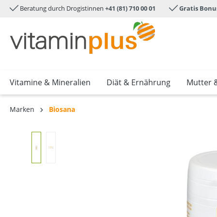
Beratung durch Drogistinnen
+41 (81) 710 00 01
Gratis Bonu
e springen
Zur Hauptnavigation springen
Vitamine & Mineralien
Diät & Ernährung
Mutter 
Marken
Biosana