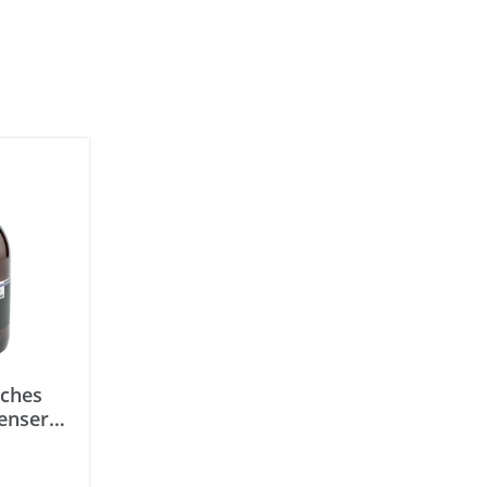
sches
enser