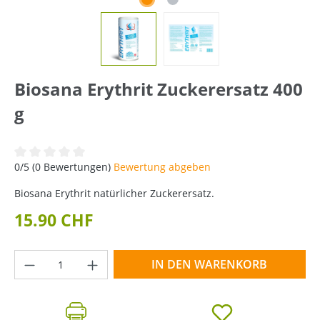
Biosana Erythrit Zuckerersatz 400
g
Durchschnittliche Bewertung von 0 von 5 Sternen
0/5 (0 Bewertungen)
Bewertung abgeben
Biosana Erythrit natürlicher Zuckerersatz.
15.90 CHF
Produkt Anzahl: Gib den gewünschten Wer
IN DEN WARENKORB