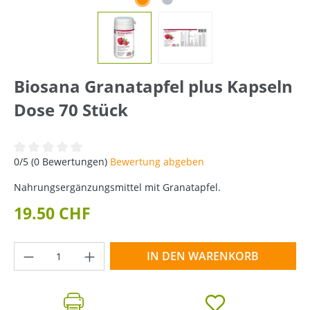
Biosana Granatapfel plus Kapseln
Dose 70 Stück
Durchschnittliche Bewertung von 0 von 5 Sternen
0/5 (0 Bewertungen)
Bewertung abgeben
Nahrungsergänzungsmittel mit Granatapfel.
19.50 CHF
Produkt Anzahl: Gib den gewünschten Wer
IN DEN WARENKORB