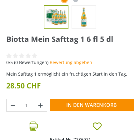
Biotta Mein Safttag 1 6 fl 5 dl
Durchschnittliche Bewertung von 0 von 5 Sternen
0/5 (0 Bewertungen)
Bewertung abgeben
Mein Safttag 1 ermöglicht ein fruchtigen Start in den Tag.
28.50 CHF
Produkt Anzahl: Gib den gewünschten Wer
IN DEN WARENKORB
Artikel-Nr.
7786971