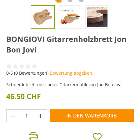
BONGIOVI Gitarrenholzbrett Jon
Bon Jovi
Durchschnittliche Bewertung von 0 von 5 Sternen
0/5 (0 Bewertungen)
Bewertung abgeben
Schneidebrett mit cooler Gitarrenoptik von Jon Bon Jovi
46.50 CHF
Produkt Anzahl: Gib den gewünschten Wer
IN DEN WARENKORB