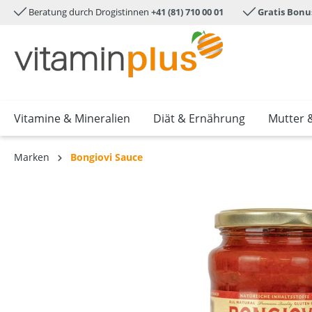
Beratung durch Drogistinnen
+41 (81) 710 00 01
Gratis Bonu
e springen
Zur Hauptnavigation springen
Vitamine & Mineralien
Diät & Ernährung
Mutter 
Marken
Bongiovi Sauce