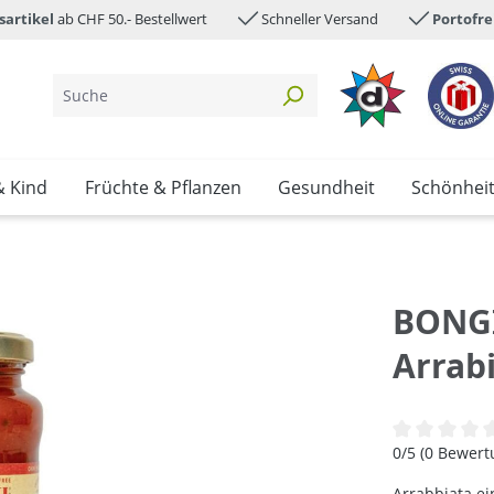
sartikel
ab CHF 50.- Bestellwert
Schneller Versand
Portofre
& Kind
Früchte & Pflanzen
Gesundheit
Schönhei
BONGI
Arrabi
Durchschnittl
0/5 (0 Bewer
Arrabbiata ei