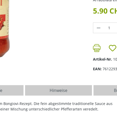
5.90 C
Produkt 
Artikel-Nr.
1
EAN:
761229
fe
Hinweise
B
m Bongiovi-Rezept. Die fein abgestimmte traditionelle Sauce aus
einer Mischung unterschiedlicher Pfefferarten veredelt.