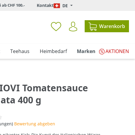
i ab CHF 100.-
Kontakt
DE
Warenkorb
t
Teehaus
Heimbedarf
Marken
AKTIONEN
OVI Tomatensauce
ata 400 g
iche Bewertung von 0 von 5 Sternen
tungen)
Bewertung abgeben
n pikanter Kick: Die Kunst der italienischen Würze.