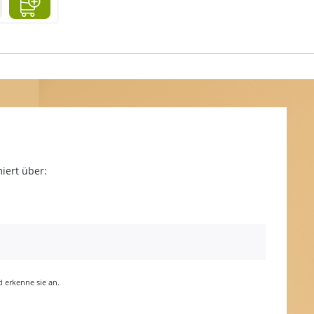
iert über:
erkenne sie an.