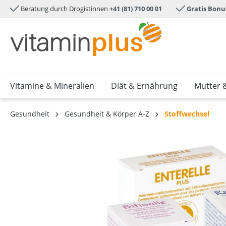
Beratung durch Drogistinnen
+41 (81) 710 00 01
Gratis Bonu
e springen
Zur Hauptnavigation springen
Vitamine & Mineralien
Diät & Ernährung
Mutter 
Gesundheit
Gesundheit & Körper A-Z
Stoffwechsel