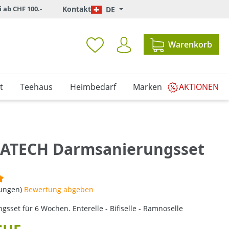
i ab CHF 100.-
Kontakt
DE
Warenkorb
t
Teehaus
Heimbedarf
Marken
AKTIONEN
TECH Darmsanierungsset
iche Bewertung von 5 von 5 Sternen
tungen)
Bewertung abgeben
sset für 6 Wochen. Enterelle - Bifiselle - Ramnoselle