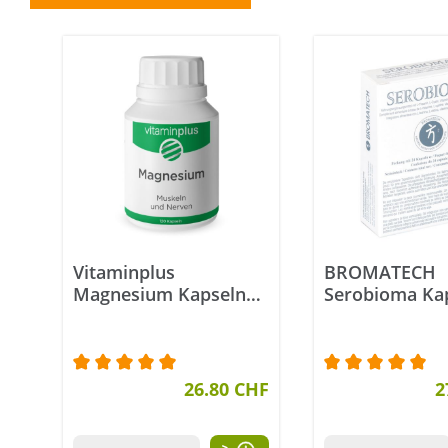
Vitaminplus
BROMATECH
Magnesium Kapseln
Serobioma Kap
120 Stück
Stück
Durchschnittliche Bewertung von 5 von 5 St
26.80 CHF
Durchschnittli
2