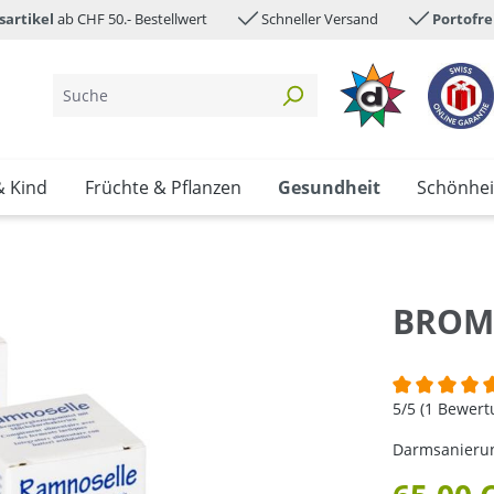
sartikel
ab CHF 50.- Bestellwert
Schneller Versand
Portofre
& Kind
Früchte & Pflanzen
Gesundheit
Schönhei
BROMA
Durchschnittl
5/5 (1 Bewer
Darmsanierung