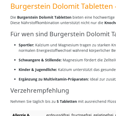
Burgerstein Dolomit Tabletten
Die
Burgerstein Dolomit Tabletten
bieten eine hochwertige
Diese Nährstoffkombination unterstützt nicht nur die
Knoch
Für wen sind Burgerstein Dolomit T
Sportler:
Kalzium und Magnesium tragen zu starken Kno
normalen Energiestoffwechsel während körperlicher Be
Schwangere & Stillende:
Magnesium fördert die Zelltei
Kinder & Jugendliche:
Kalzium unterstützt das gesund
Ergänzung zu Multivitamin-Präparaten:
Ideal zur zusä
Verzehrempfehlung
Nehmen Sie täglich bis zu
5 Tabletten
mit ausreichend Flüss
Allergie &
erdnussölfrei
, fructosefrei
, gelatinefrei
,