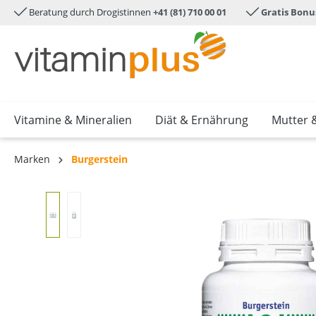
Beratung durch Drogistinnen
+41 (81) 710 00 01
Gratis Bonu
e springen
Zur Hauptnavigation springen
Vitamine & Mineralien
Diät & Ernährung
Mutter 
Marken
Burgerstein