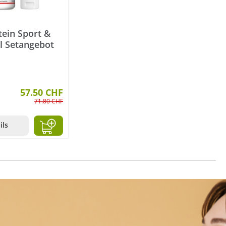
tein Sport &
el Setangebot
57.50 CHF
71.80 CHF
ils