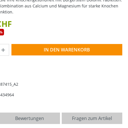
Kombination aus Calcium und Magnesium für starke Knochen
nktion.
CHF
0%
Anzahl: Gib den gewünschten Wert ein o
IN DEN WARENKORB
587415_A2
7434964
Bewertungen
Fragen zum Artikel