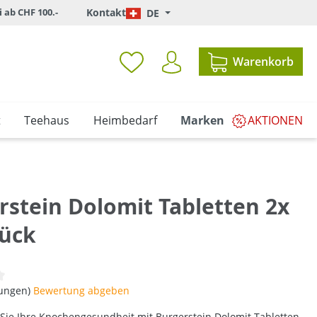
i ab CHF 100.-
Kontakt
DE
Warenkorb
t
Teehaus
Heimbedarf
Marken
AKTIONEN
rstein Dolomit Tabletten 2x
tück
iche Bewertung von 0 von 5 Sternen
tungen)
Bewertung abgeben
Sie Ihre Knochengesundheit mit Burgerstein Dolomit Tabletten.