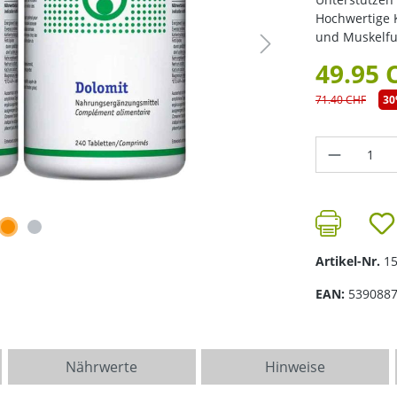
Hochwertige 
und Muskelfu
49.95 
71.40 CHF
3
Produkt 
Artikel-Nr.
1
EAN:
539088
Nährwerte
Hinweise