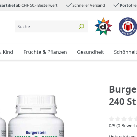
sartikel
ab CHF 50.- Bestellwert
Schneller Versand
Portofre
& Kind
Früchte & Pflanzen
Gesundheit
Schönhei
Burge
240 S
Durchschnittl
0/5 (0 Bewer
Unterstützen 