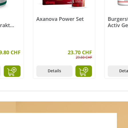
Axanova Power Set
Burgers
rakt
Activ G
tück
9.80 CHF
23.70 CHF
29.60 CHF
Details
Deta