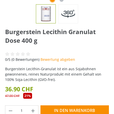
Burgerstein Lecithin Granulat
Dose 400 g
Durchschnittliche Bewertung von 0 von 5 Sternen
0/5 (0 Bewertungen)
Bewertung abgeben
Burgerstein Lecithin-Granulat ist ein aus Sojabohnen
gewonnenes, reines Naturprodukt mit einem Gehalt von
100% Soja-Lecithin (GVO-frei).
36.90 CHF
47.00 CHF
21%
Produkt Anzahl: Gib den gewünschten Wer
IN DEN WARENKORB