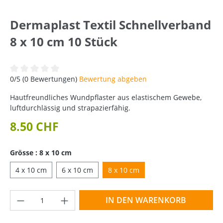
Dermaplast Textil Schnellverband
8 x 10 cm 10 Stück
Durchschnittliche Bewertung von 0 von 5 Sternen
0/5 (0 Bewertungen)
Bewertung abgeben
Hautfreundliches Wundpflaster aus elastischem Gewebe,
luftdurchlässig und strapazierfähig.
8.50 CHF
Grösse : 8 x 10 cm
4 x 10 cm
6 x 10 cm
8 x 10 cm
Produkt Anzahl: Gib den gewünschten Wer
IN DEN WARENKORB