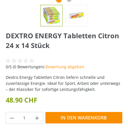
DEXTRO ENERGY Tabletten Citron
24 x 14 Stück
Durchschnittliche Bewertung von 0 von 5 Sternen
0/5 (0 Bewertungen)
Bewertung abgeben
Dextro Energy Tabletten Citron liefern schnelle und
zuverlässige Energie. Ideal für Sport, Arbeit oder unterwegs
– der Klassiker für sofortige Leistungsfähigkeit.
48.90 CHF
Produkt Anzahl: Gib den gewünschten Wer
IN DEN WARENKORB