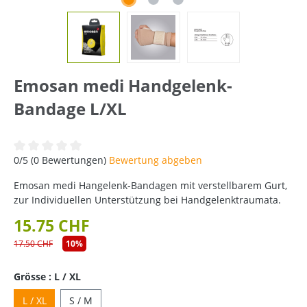
Emosan medi Handgelenk-
Bandage L/XL
Durchschnittliche Bewertung von 0 von 5 Sternen
0/5 (0 Bewertungen)
Bewertung abgeben
Emosan medi Hangelenk-Bandagen mit verstellbarem Gurt,
zur Individuellen Unterstützung bei Handgelenktraumata.
15.75 CHF
17.50 CHF
10%
Grösse : L / XL
L / XL
S / M