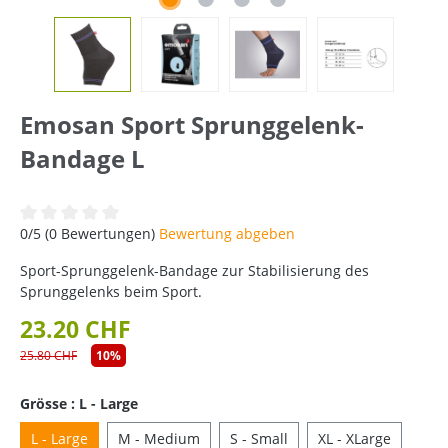
Emosan Sport Sprunggelenk-
Bandage L
Durchschnittliche Bewertung von 0 von 5 Sternen
0/5 (0 Bewertungen)
Bewertung abgeben
Sport-Sprunggelenk-Bandage zur Stabilisierung des
Sprunggelenks beim Sport.
23.20 CHF
25.80 CHF
10%
Grösse : L - Large
L - Large
M - Medium
S - Small
XL - XLarge